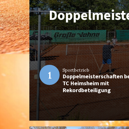
Doppelmeist
U12 fe
Erneut erfo
Bundesl
B
Sportbetrieb
1
icher Spieltag
Doppelmeisterschaften b
1
TC Heimsheim mit
Rekordbeteiligung