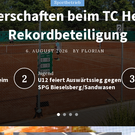
Sportbetrieb
Jugend
erschaften beim TC H
iert Auswärtssieg ge
Sportbetrieb
Sportbetrieb
lgreicher Spieltag de
iga-Tennis beim TC H
ieselsberg/Sandwas
Rekordbeteiligung
5. AUGUST 2026
4. AUGUST 2026
BY
BY
FLORIAN
FLORIAN
6. AUGUST 2026
6. AUGUST 2026
BY
BY
FLORIAN
FLORIAN
Jugend
2
3
eim
U12 feiert Auswärtssieg gegen
SPG Bieselsberg/Sandwasen