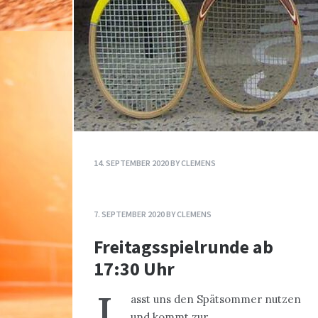
14. SEPTEMBER 2020
BY
CLEMENS
Mixed-Meisterschaften
25.- 27.9.,
7. SEPTEMBER 2020
BY
CLEMENS
Freitagsspielrunde ab 17
Freitagsspielrunde ab
Uhr
17:30 Uhr
L
L
iebe Mitglieder, bei herrlichem
asst uns den Spätsommer nutzen
Sommerwetter fand am Samstag
und kommt zur