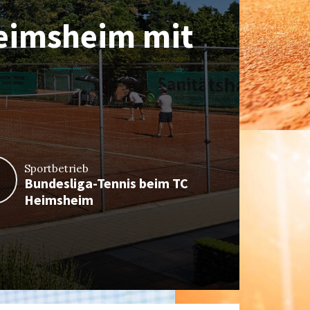
eimsheim mit
gen SPG
r Damen 40/1
eimsheim
en
Sportbetrieb
Sportbe
4
Bundesliga-Tennis beim TC
Erneut
Heimsheim
der D