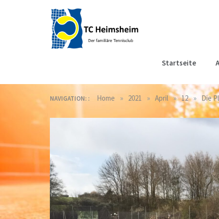
Skip
to
content
Tennisclub
Der familiäre Tennisclub
Startseite
A
in Heimsheim
Heimsheim
»
»
»
»
Home
2021
April
12
Die Pl
NAVIGATION: :