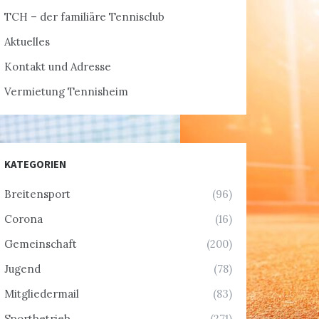
TCH – der familiäre Tennisclub
Aktuelles
Kontakt und Adresse
Vermietung Tennisheim
KATEGORIEN
Breitensport
(96)
Corona
(16)
Gemeinschaft
(200)
Jugend
(78)
Mitgliedermail
(83)
Sportbetrieb
(271)