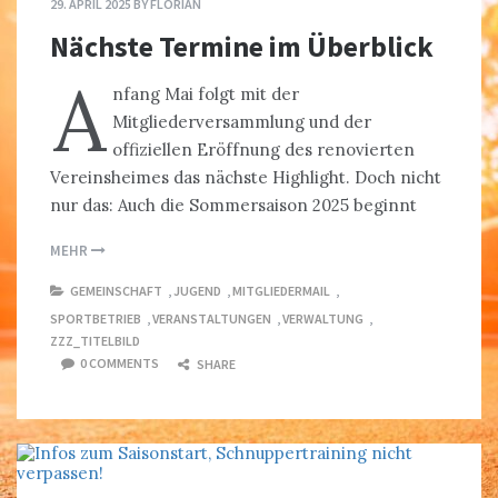
29. APRIL 2025
BY
FLORIAN
Nächste Termine im Überblick
A
nfang Mai folgt mit der
Mitgliederversammlung und der
offiziellen Eröffnung des renovierten
Vereinsheimes das nächste Highlight. Doch nicht
nur das: Auch die Sommersaison 2025 beginnt
MEHR
GEMEINSCHAFT
,
JUGEND
,
MITGLIEDERMAIL
,
SPORTBETRIEB
,
VERANSTALTUNGEN
,
VERWALTUNG
,
ZZZ_TITELBILD
0 COMMENTS
SHARE