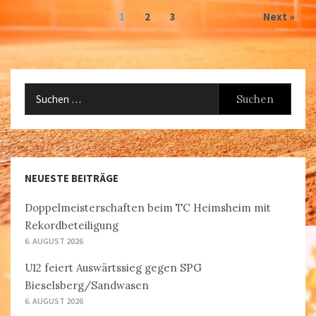
1
2
3
Next »
Suchen
nach:
NEUESTE BEITRÄGE
Doppelmeisterschaften beim TC Heimsheim mit
Rekordbeteiligung
6. AUGUST 2026
U12 feiert Auswärtssieg gegen SPG
Bieselsberg/Sandwasen
6. AUGUST 2026