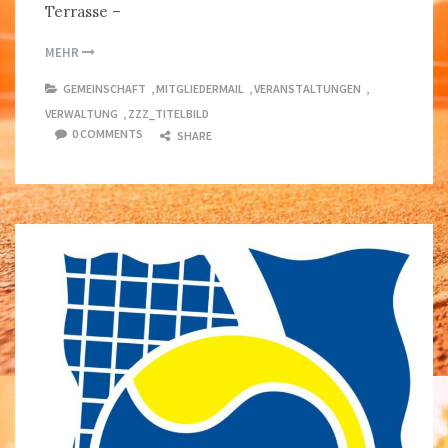
Terrasse –
MEHR
GEMEINSCHAFT
,
MITGLIEDERMAIL
,
VERANSTALTUNGEN
,
VERWALTUNG
,
ZZZ_TITELBILD
0 COMMENTS
SHARE