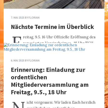
7. MAI 2025
BY
FLORIAN
Nächste Termine im Überblick
F
reitag, 9.5. 16 Uhr Offizielle Eröffnung des
renovierten Vereinsheimes 18 Uhr TCH
Mitgliederversammlung 2025 und
anschließendem Grillen 20:30 Uhr
6. MAI 2025
BY
FLORIAN
Einweihungsparty des kernsanierten
Vereinsheims
Erinnerung: Einladung zur
ordentlichen
MEHR
Mitgliederversammlung am
SPORTBETRIEB
,
VERANSTALTUNGEN
,
VERWALTUNG
,
Freitag, 9.5., 18 Uhr
ZZZ_TITELBILD
0 COMMENTS
SHARE
icht vergessen: Wir laden Euch herzlich