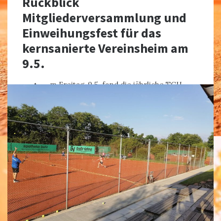
Rückblick
Mitgliederversammlung und
Einweihungsfest für das
kernsanierte Vereinsheim am
9.5.
A
m Freitag, 9.5. fand die jährliche TCH
Mitgliederversammlung und das
Einweihungsfest für das kernsanierte
Vereinsheim statt. 49 Mitglieder hatten sich in
die Teilnahmeliste der Mitgliederversammlung
MEHR
GEMEINSCHAFT
,
MITGLIEDERMAIL
,
VERANSTALTUNGEN
,
VERWALTUNG
,
ZZZ_TITELBILD
0 COMMENTS
SHARE