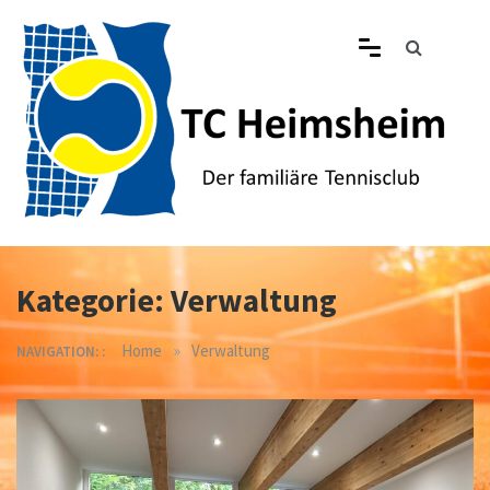
Skip
to
content
Tennisclub Heimsheim
Der familiäre Tennisclub in Heimsheim
Kategorie:
Verwaltung
»
Home
Verwaltung
NAVIGATION: :