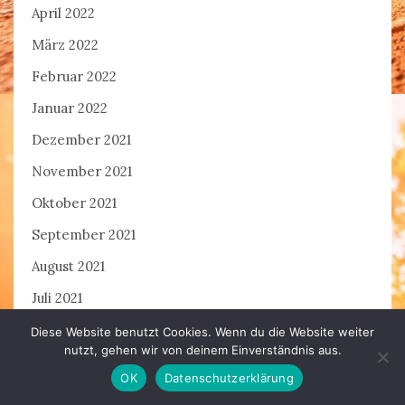
April 2022
März 2022
Februar 2022
Januar 2022
Dezember 2021
November 2021
Oktober 2021
September 2021
August 2021
Juli 2021
Juni 2021
Diese Website benutzt Cookies. Wenn du die Website weiter
nutzt, gehen wir von deinem Einverständnis aus.
Mai 2021
OK
Datenschutzerklärung
April 2021