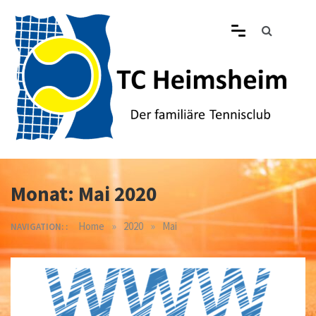
Skip
to
content
Tennisclub Heimsheim
Der familiäre Tennisclub in Heimsheim
Monat:
Mai 2020
»
»
Home
2020
Mai
NAVIGATION: :