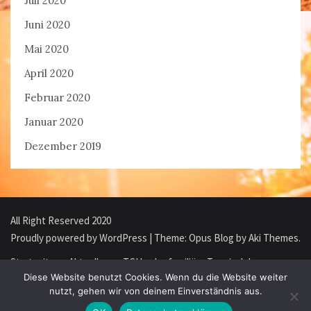
Juli 2020
Juni 2020
Mai 2020
April 2020
Februar 2020
Januar 2020
Dezember 2019
All Right Reserved 2020
Proudly powered by WordPress
|
Theme: Opus Blog by
Aki Themes
.
Startseite
Aktuelles
TCH – der familiäre Tennisclub
Diese Website benutzt Cookies. Wenn du die Website weiter
nutzt, gehen wir von deinem Einverständnis aus.
Mitgliedschaft
TCH Webshop
Impressum/Datenschutz