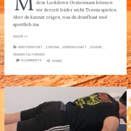
M
dem Lockdown Gemeinsam können
wir derzeit leider nicht Tennis spielen.
Aber du kannst zeigen, was du draufhast und
sportlich ins
MEHR
BREITENSPORT
,
CORONA
,
GEMEINSCHAFT
,
JUGEND
,
VERANSTALTUNGEN
0 COMMENTS
SHARE