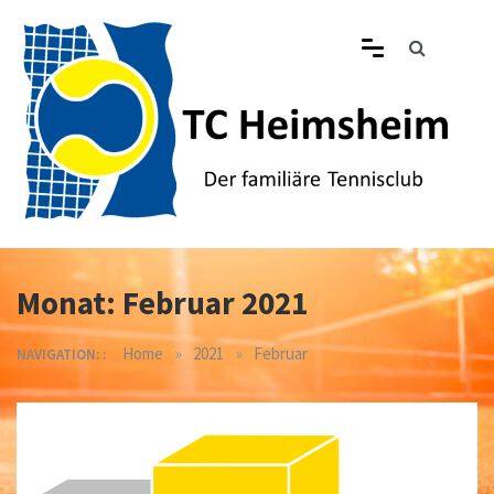
Skip
to
content
Tennisclub Heimsheim
Der familiäre Tennisclub in Heimsheim
Monat:
Februar 2021
»
»
Home
2021
Februar
NAVIGATION: :