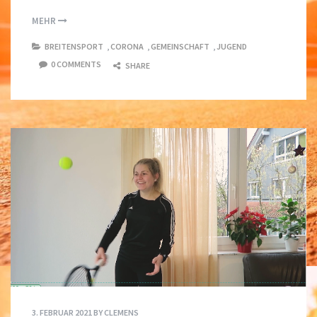
MEHR
BREITENSPORT
,
CORONA
,
GEMEINSCHAFT
,
JUGEND
0 COMMENTS
SHARE
3. FEBRUAR 2021
BY
CLEMENS