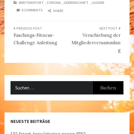
BREITENSPORT
,
CORONA
,
GEMEINSCHAFT
,
JUGEND
0 COMMENTS
SHARE
Beitragsnavigation
Faschings-Fitness-
Verschiebung der
Challenge Anleitung
Mitgliederversammlun
g
Suchen
nach:
NEUESTE BEITRÄGE
U12 feiert Auswärtssieg gegen SPG