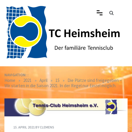
Skip
to
content
Tennisclub Heimsheim
Der familiäre Tennisclub in Heimsheim
NAVIGATION: :
»
»
»
»
Home
2021
April
15
Die Plätze sind freigegeben –
Wir starten in die Saison 2021. In der Regel nur Einzel möglich.
15. APRIL 2021
BY
CLEMENS