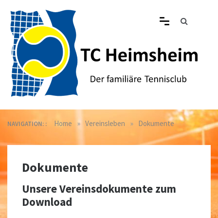
Skip
to
content
Tennisclub Heimsheim
Der familiäre Tennisclub in Heimsheim
»
»
Home
Vereinsleben
Dokumente
NAVIGATION: :
Dokumente
Unsere Vereinsdokumente zum
Download