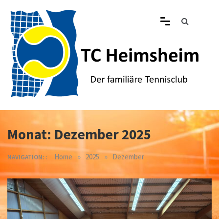
Skip
to
content
Tennisclub Heimsheim
Der familiäre Tennisclub in Heimsheim
Monat:
Dezember 2025
»
»
Home
2025
Dezember
NAVIGATION: :