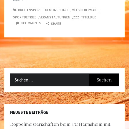
BREITENSPORT
,
GEMEINSCHAFT
,
MITGLIEDERMAIL
,
SPORTBETRIEB
,
VERANSTALTUNGEN
,
ZZZ_TITELBILD
0 COMMENTS
SHARE
Suchen
nach:
NEUESTE BEITRÄGE
Doppelmeisterschaften beim TC Heimsheim mit