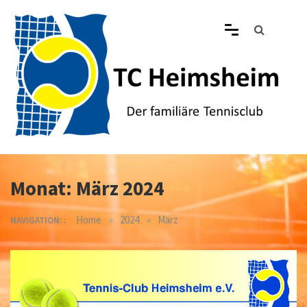
Skip
to
content
Tennisclub Heimsheim
Der familiäre Tennisclub in Heimsheim
Monat:
März 2024
»
»
Home
2024
März
NAVIGATION: :