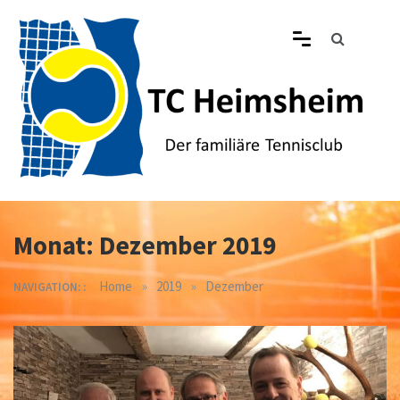
Skip
to
content
Tennisclub Heimsheim
Der familiäre Tennisclub in Heimsheim
Monat:
Dezember 2019
»
»
Home
2019
Dezember
NAVIGATION: :