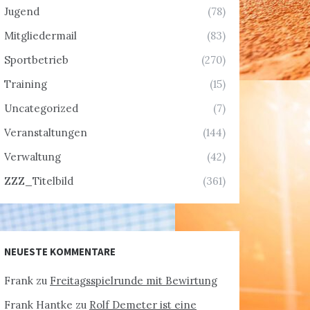
Jugend
(78)
Mitgliedermail
(83)
Sportbetrieb
(270)
Training
(15)
Uncategorized
(7)
Veranstaltungen
(144)
Verwaltung
(42)
ZZZ_Titelbild
(361)
NEUESTE KOMMENTARE
Frank
zu
Freitagsspielrunde mit Bewirtung
Frank Hantke
zu
Rolf Demeter ist eine