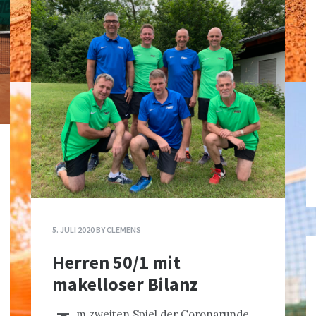
5. JULI 2020
BY
CLEMENS
Herren 50/1 mit
makelloser Bilanz
m zweiten Spiel der Coronarunde