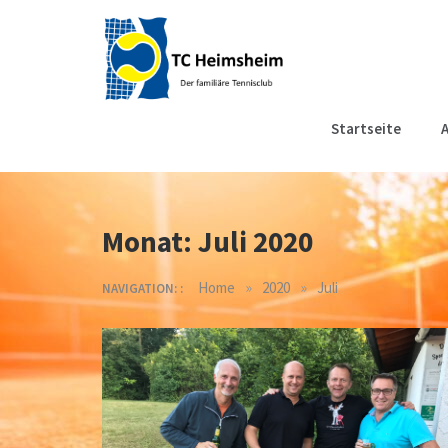
Skip
to
content
Tennisclub
Der familiäre Tennisclub
Startseite
A
in Heimsheim
Heimsheim
Monat:
Juli 2020
»
»
Home
2020
Juli
NAVIGATION: :