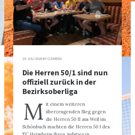
19. JULI 2020
BY
CLEMENS
Die Herren 50/1 sind nun
offiziell zurück in der
Bezirksoberliga
M
it einem weiteren
überzeugenden Sieg gegen
die Herren 50 II aus Weil im
Schönbuch machten die Herren 50 I des
TC Heimheim ihren Aufstieg in