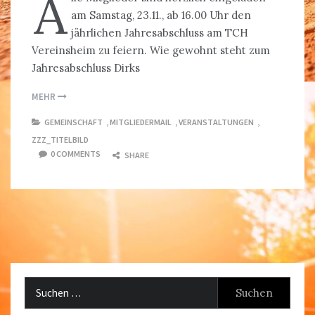
A
am Samstag, 23.11., ab 16.00 Uhr den
jährlichen Jahresabschluss am TCH
Vereinsheim zu feiern. Wie gewohnt steht zum
Jahresabschluss Dirks
MEHR
GEMEINSCHAFT
,
MITGLIEDERMAIL
,
VERANSTALTUNGEN
,
ZZZ_TITELBILD
0 COMMENTS
SHARE
Suchen
nach: