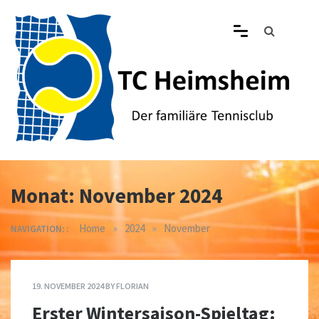
Skip
to
content
Tennisclub Heimsheim
Der familiäre Tennisclub in Heimsheim
Monat:
November 2024
»
»
Home
2024
November
NAVIGATION: :
19. NOVEMBER 2024
BY
FLORIAN
Erster Wintersaison-Spieltag: