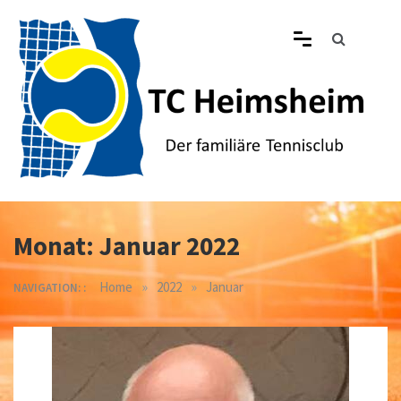
Skip
to
content
Tennisclub Heimsheim
Der familiäre Tennisclub in Heimsheim
Monat:
Januar 2022
»
»
Home
2022
Januar
NAVIGATION: :