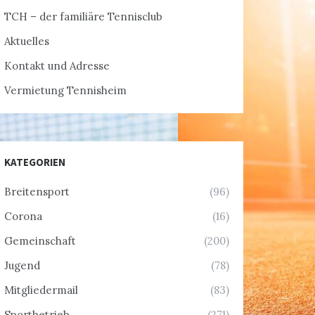
TCH – der familiäre Tennisclub
Aktuelles
Kontakt und Adresse
Vermietung Tennisheim
KATEGORIEN
Breitensport
(96)
Corona
(16)
Gemeinschaft
(200)
Jugend
(78)
Mitgliedermail
(83)
Sportbetrieb
(271)