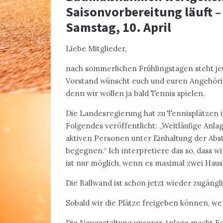
Saisonvorbereitung läuft –
Samstag, 10. April
Liebe Mitglieder,
nach sommerlichen Frühlingstagen steht je
Vorstand wünscht euch und euren Angehörig
denn wir wollen ja bald Tennis spielen.
Die Landesregierung hat zu Tennisplätzen 
Folgendes veröffentlicht: „Weitläufige Anl
aktiven Personen unter Einhaltung der Abst
begegnen.“ Ich interpretiere das so, dass wi
ist nur möglich, wenn es maximal zwei Haush
Die Ballwand ist schon jetzt wieder zugäng
Sobald wir die Plätze freigeben können, we
Die Neugestaltung unserer Anlage macht Fo