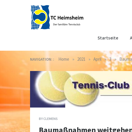
Skip
to
content
Tennisclub
Der familiäre Tennisclub
Startseite
A
in Heimsheim
Heimsheim
»
»
»
»
Home
2021
April
3
Baumaß
NAVIGATION: :
BY
CLEMENS
Baumaßnahmen weitgehen