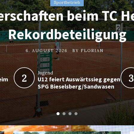
Sportbetrieb
Jugend
erschaften beim TC H
iert Auswärtssieg ge
Sportbetrieb
Sportbetrieb
lgreicher Spieltag de
iga-Tennis beim TC H
ieselsberg/Sandwas
Rekordbeteiligung
5. AUGUST 2026
4. AUGUST 2026
BY
BY
FLORIAN
FLORIAN
6. AUGUST 2026
6. AUGUST 2026
BY
BY
FLORIAN
FLORIAN
Jugend
2
3
eim
U12 feiert Auswärtssieg gegen
SPG Bieselsberg/Sandwasen