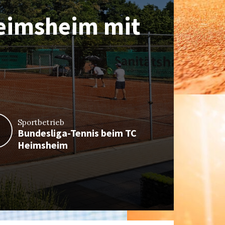
eimsheim mit
gen SPG
r Damen 40/1
eimsheim
en
Sportbetrieb
Sportbe
4
Bundesliga-Tennis beim TC
Erneut
Heimsheim
der D