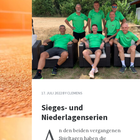
17. JULI 2022
BY
CLEMENS
Sieges- und
Niederlagenserien
A
n den beiden vergangenen
Spieltagen haben die