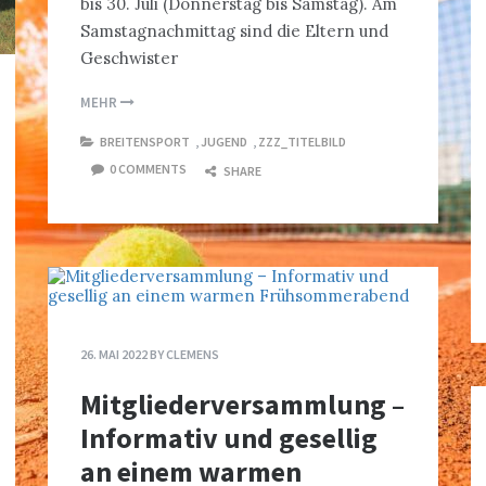
bis 30. Juli (Donnerstag bis Samstag). Am
Samstagnachmittag sind die Eltern und
Geschwister
MEHR
BREITENSPORT
,
JUGEND
,
ZZZ_TITELBILD
0 COMMENTS
SHARE
26. MAI 2022
BY
CLEMENS
Mitgliederversammlung –
Informativ und gesellig
an einem warmen