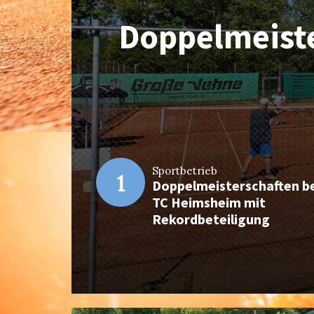
Doppelmeist
U12 fe
Erneut erfo
Bundesl
B
Sportbetrieb
1
icher Spieltag
Doppelmeisterschaften b
1
TC Heimsheim mit
Rekordbeteiligung