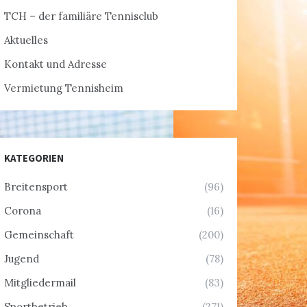
TCH – der familiäre Tennisclub
Aktuelles
Kontakt und Adresse
Vermietung Tennisheim
KATEGORIEN
Breitensport
(96)
Corona
(16)
Gemeinschaft
(200)
Jugend
(78)
Mitgliedermail
(83)
Sportbetrieb
(271)