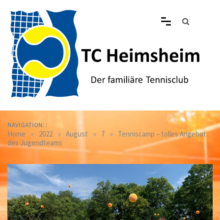
Skip
to
content
Tennisclub Heimsheim
Der familiäre Tennisclub in Heimsheim
NAVIGATION: :
»
»
»
»
Home
2022
August
7
Tenniscamp – tolles Angebot
des Jugendteams