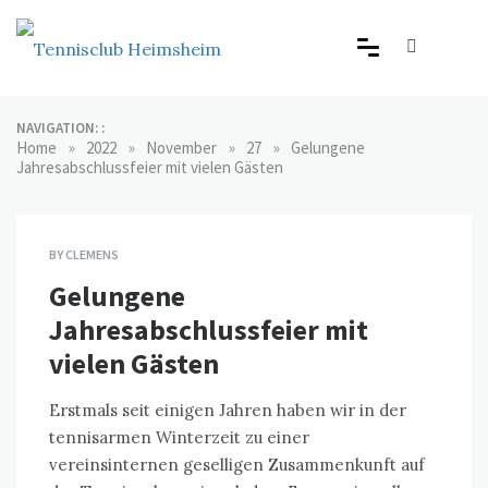
Skip
to
content
Tennisclub Heimsheim
Der familiäre Tennisclub in Heimsheim
NAVIGATION: :
»
»
»
»
Home
2022
November
27
Gelungene
Jahresabschlussfeier mit vielen Gästen
BY
CLEMENS
Gelungene
Jahresabschlussfeier mit
vielen Gästen
Erstmals seit einigen Jahren haben wir in der
tennisarmen Winterzeit zu einer
vereinsinternen geselligen Zusammenkunft auf