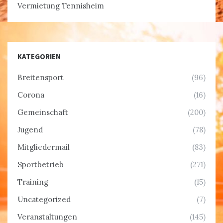
Vermietung Tennisheim
KATEGORIEN
Breitensport
(96)
Corona
(16)
Gemeinschaft
(200)
Jugend
(78)
Mitgliedermail
(83)
Sportbetrieb
(271)
Training
(15)
Uncategorized
(7)
Veranstaltungen
(145)