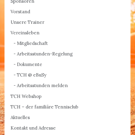
Sponsoren
Vorstand
Unsere Trainer
Vereinsleben
Mitgliedschaft
Arbeitsstunden-Regelung
Dokumente
TCH @ eBuSy
Arbeitsstunden melden
TCH Webshop
TCH – der familiäre Tennisclub
Aktuelles
Kontakt und Adresse