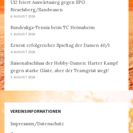
U12 feiert Auswärtssieg gegen SPG
Bieselsberg/Sandwasen
6. AUGUST 2026
Bundesliga-Tennis beim TC Heimsheim
5. AUGUST 2026
Erneut erfolgreicher Spieltag der Damen 40/1
4. AUGUST 2026
Saisonabschluss der Hobby-Damen: Harter Kampf
gegen starke Gäste, aber der Teamgeist siegt!
3. AUGUST 2026
VEREINSINFORMATIONEN
Impressum/Datenschutz