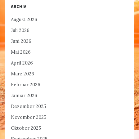
ARCHIV
August 2026
Juli 2026
Juni 2026
Mai 2026
April 2026
März 2026
Februar 2026
Januar 2026
Dezember 2025
November 2025
Oktober 2025
September 2025