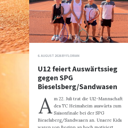
6. AUGUST 2026
BY
FLORIAN
U12 feiert Auswärtssieg
gegen SPG
Bieselsberg/Sandwasen
A
m 22. Juli trat die U12-Mannschaft
des TC Heimsheim auswärts zum
Saisonfinale bei der SPG
Bieselsberg/Sandwasen an. Unsere Kids
waren von Beginn an hoch motiviert.