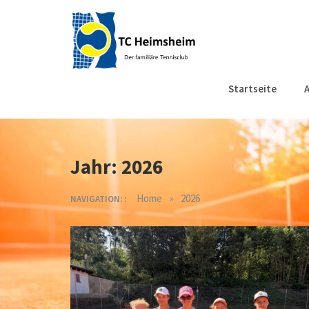
Skip
to
content
Tennisclub
Der familiäre Tennisclub
Startseite
A
in Heimsheim
Heimsheim
Jahr:
2026
»
Home
2026
NAVIGATION: :