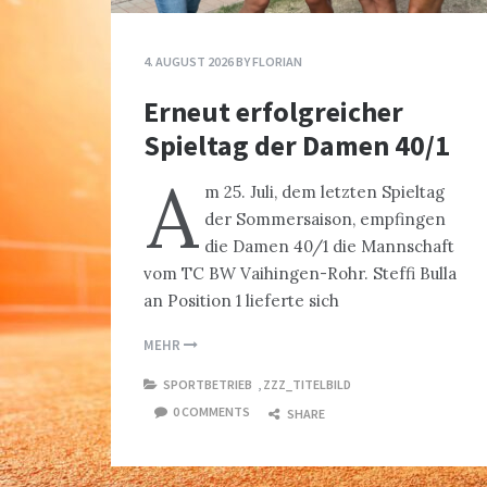
4. AUGUST 2026
BY
FLORIAN
Erneut erfolgreicher
Spieltag der Damen 40/1
A
m 25. Juli, dem letzten Spieltag
der Sommersaison, empfingen
die Damen 40/1 die Mannschaft
vom TC BW Vaihingen-Rohr. Steffi Bulla
an Position 1 lieferte sich
MEHR
SPORTBETRIEB
,
ZZZ_TITELBILD
0 COMMENTS
SHARE