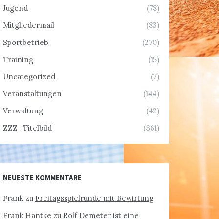
Jugend
(78)
Mitgliedermail
(83)
Sportbetrieb
(270)
Training
(15)
Uncategorized
(7)
Veranstaltungen
(144)
Verwaltung
(42)
ZZZ_Titelbild
(361)
NEUESTE KOMMENTARE
Frank
zu
Freitagsspielrunde mit Bewirtung
Frank Hantke
zu
Rolf Demeter ist eine