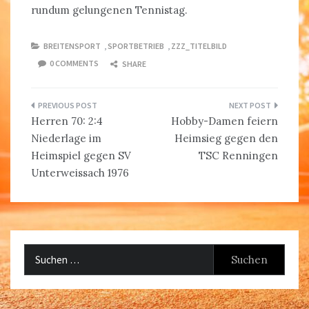
rundum gelungenen Tennistag.
BREITENSPORT
,
SPORTBETRIEB
,
ZZZ_TITELBILD
0 COMMENTS
SHARE
Beitragsnavigation
Herren 70: 2:4
Hobby-Damen feiern
Niederlage im
Heimsieg gegen den
Heimspiel gegen SV
TSC Renningen
Unterweissach 1976
Suchen
nach: