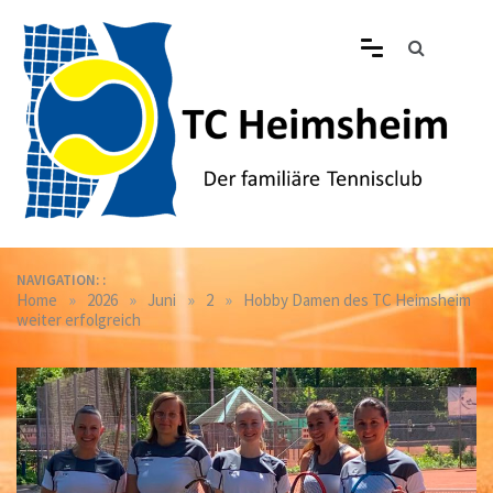
Skip
to
content
Tennisclub Heimsheim
Der familiäre Tennisclub in Heimsheim
NAVIGATION: :
»
»
»
»
Home
2026
Juni
2
Hobby Damen des TC Heimsheim
weiter erfolgreich