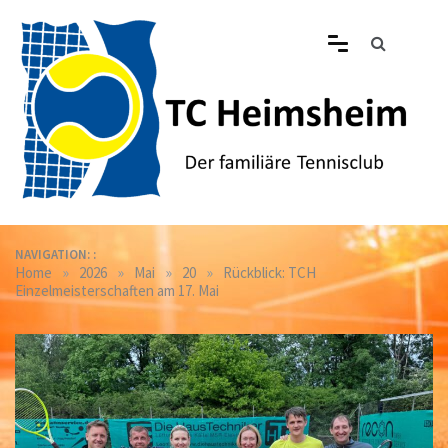
Skip
to
content
Tennisclub Heimsheim
Der familiäre Tennisclub in Heimsheim
NAVIGATION: :
»
»
»
»
Home
2026
Mai
20
Rückblick: TCH
Einzelmeisterschaften am 17. Mai