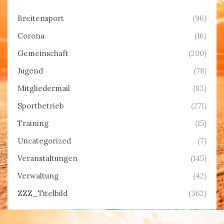
Breitensport
(96)
Corona
(16)
Gemeinschaft
(200)
Jugend
(78)
Mitgliedermail
(83)
Sportbetrieb
(271)
Training
(15)
Uncategorized
(7)
Veranstaltungen
(145)
Verwaltung
(42)
ZZZ_Titelbild
(362)