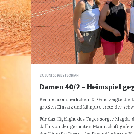
23. JUNI 2026
BY
FLORIAN
Damen 40/2 – Heimspiel ge
Bei hochsommerlichen 33 Grad zeigte die 
großen Einsatz und kämpfte trotz der sch
Für das Highlight des Tages sorgte Magda, 
dafür von der gesamten Mannschaft gefeier
der Hitze ihr Bestes. Im Doppel lieferten 