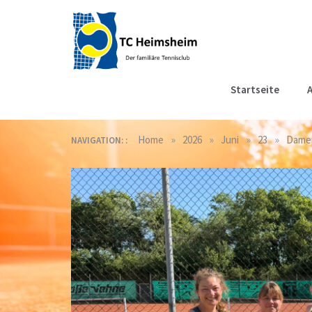
Skip
to
content
Tennisclub
Der familiäre Tennisclub
Startseite
A
in Heimsheim
Heimsheim
»
»
»
»
Home
2026
Juni
23
Damen
NAVIGATION: :