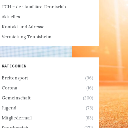
TCH – der familiäre Tennisclub
Aktuelles
Kontakt und Adresse
Vermietung Tennisheim
KATEGORIEN
Breitensport
(96)
Corona
(16)
Gemeinschaft
(200)
Jugend
(78)
Mitgliedermail
(83)
Sportbetrieb
(271)