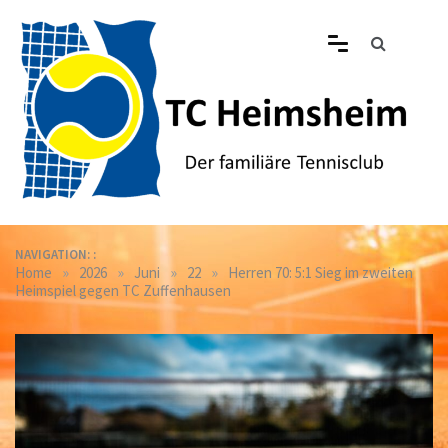
Skip
to
content
Tennisclub Heimsheim
Der familiäre Tennisclub in Heimsheim
NAVIGATION: :
»
»
»
»
Home
2026
Juni
22
Herren 70: 5:1 Sieg im zweiten
Heimspiel gegen TC Zuffenhausen