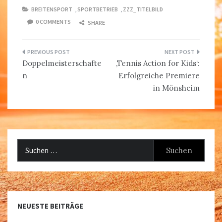
BREITENSPORT
,
SPORTBETRIEB
,
ZZZ_TITELBILD
0 COMMENTS
SHARE
Beitragsnavigation
Doppelmeisterschafte
‚Tennis Action for Kids‘:
n
Erfolgreiche Premiere
in Mönsheim
Suchen
nach:
NEUESTE BEITRÄGE