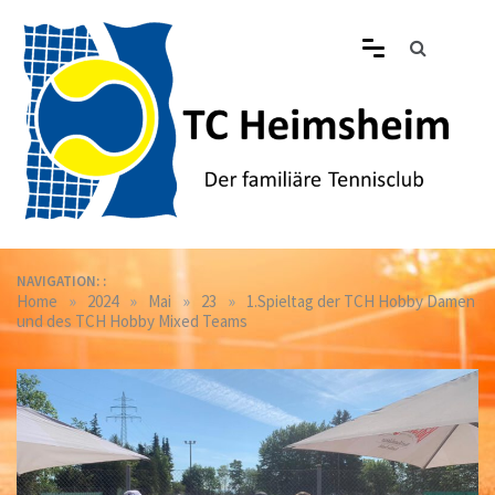
Skip
to
content
Tennisclub Heimsheim
Der familiäre Tennisclub in Heimsheim
NAVIGATION: :
»
»
»
»
Home
2024
Mai
23
1.Spieltag der TCH Hobby Damen
und des TCH Hobby Mixed Teams