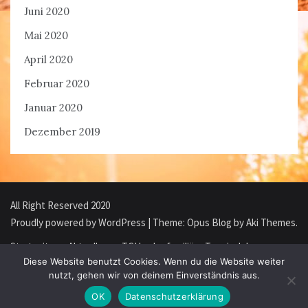
Juni 2020
Mai 2020
April 2020
Februar 2020
Januar 2020
Dezember 2019
All Right Reserved 2020
Proudly powered by WordPress
|
Theme: Opus Blog by
Aki Themes
.
Startseite
Aktuelles
TCH – der familiäre Tennisclub
Diese Website benutzt Cookies. Wenn du die Website weiter
nutzt, gehen wir von deinem Einverständnis aus.
Mitgliedschaft
TCH Webshop
Impressum/Datenschutz
OK
Datenschutzerklärung