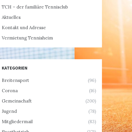
TCH – der familiäre Tennisclub
Aktuelles
Kontakt und Adresse
Vermietung Tennisheim
KATEGORIEN
Breitensport
(96)
Corona
(16)
Gemeinschaft
(200)
Jugend
(78)
Mitgliedermail
(83)
Sportbetrieb
(271)