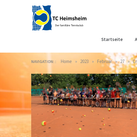
Skip
to
content
Tennisclub
Der familiäre Tennisclub
Startseite
A
in Heimsheim
Heimsheim
»
»
»
»
Home
2023
Februar
27
Cr
NAVIGATION: :