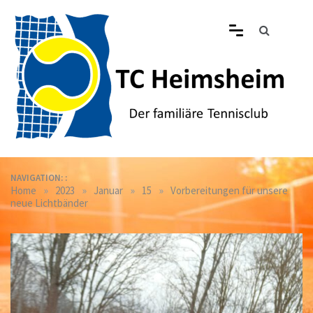
Skip
to
content
Tennisclub Heimsheim
Der familiäre Tennisclub in Heimsheim
NAVIGATION: :
»
»
»
»
Home
2023
Januar
15
Vorbereitungen für unsere
neue Lichtbänder