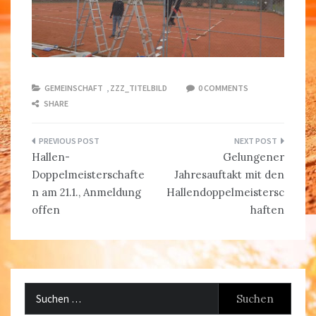
GEMEINSCHAFT
,
ZZZ_TITELBILD
0 COMMENTS
SHARE
Beitragsnavigation
Hallen-
Gelungener
Doppelmeisterschafte
Jahresauftakt mit den
n am 21.1., Anmeldung
Hallendoppelmeistersc
offen
haften
Suchen
nach: