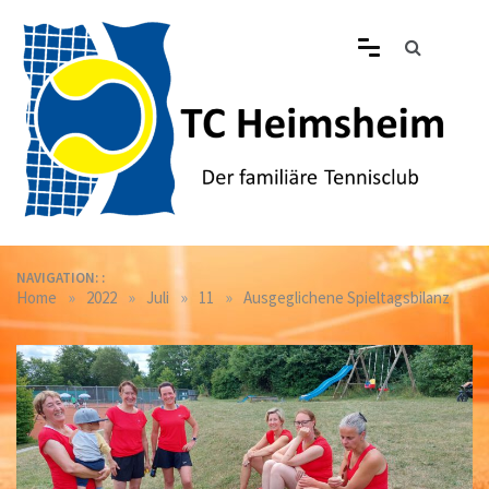
Skip
to
content
Tennisclub Heimsheim
Der familiäre Tennisclub in Heimsheim
NAVIGATION: :
»
»
»
»
Home
2022
Juli
11
Ausgeglichene Spieltagsbilanz