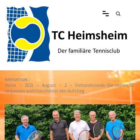
Skip
to
content
Tennisclub Heimsheim
Der familiäre Tennisclub in Heimsheim
NAVIGATION: :
»
»
»
»
Home
2021
August
2
Verbandsrunde: Die Herren 50
verpassen wohl hauchdünn den Aufstieg