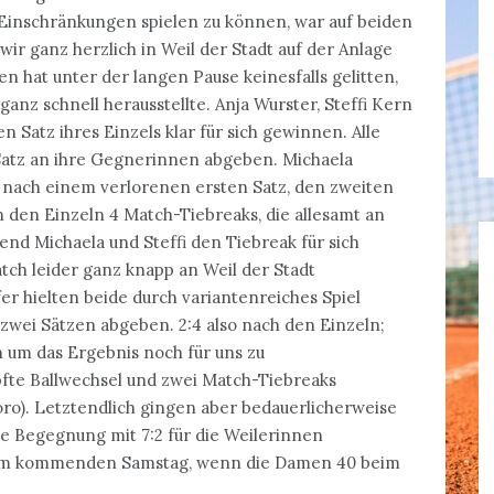
 Einschränkungen spielen zu können, war auf beiden
r ganz herzlich in Weil der Stadt auf der Anlage
 hat unter der langen Pause keinesfalls gelitten,
anz schnell herausstellte. Anja Wurster, Steffi Kern
n Satz ihres Einzels klar für sich gewinnen. Alle
Satz an ihre Gegnerinnen abgeben. Michaela
 nach einem verlorenen ersten Satz, den zweiten
in den Einzeln 4 Match-Tiebreaks, die allesamt an
d Michaela und Steffi den Tiebreak für sich
tch leider ganz knapp an Weil der Stadt
r hielten beide durch variantenreiches Spiel
 zwei Sätzen abgeben. 2:4 also nach den Einzeln;
um das Ergebnis noch für uns zu
fte Ballwechsel und zwei Match-Tiebreaks
oro). Letztendlich gingen aber bedauerlicherweise
die Begegnung mit 7:2 für die Weilerinnen
 am kommenden Samstag, wenn die Damen 40 beim