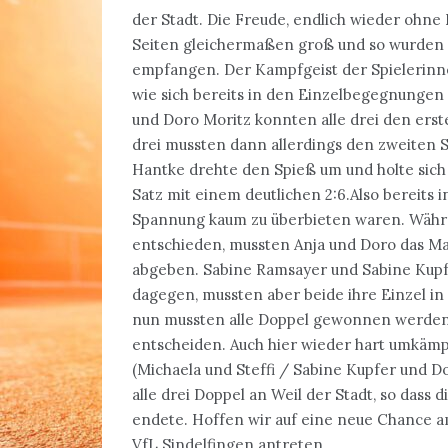
der Stadt. Die Freude, endlich wieder ohne
Seiten gleichermaßen groß und so wurden wi
empfangen. Der Kampfgeist der Spielerinnen
wie sich bereits in den Einzelbegegnungen g
und Doro Moritz konnten alle drei den erste
drei mussten dann allerdings den zweiten 
Hantke drehte den Spieß um und holte sich
Satz mit einem deutlichen 2:6.Also bereits 
Spannung kaum zu überbieten waren. Währen
entschieden, mussten Anja und Doro das Ma
abgeben. Sabine Ramsayer und Sabine Kupfe
dagegen, mussten aber beide ihre Einzel in
nun mussten alle Doppel gewonnen werden 
entscheiden. Auch hier wieder hart umkämp
(Michaela und Steffi / Sabine Kupfer und D
alle drei Doppel an Weil der Stadt, so dass 
endete. Hoffen wir auf eine neue Chance
VfL Sindelfingen antreten.