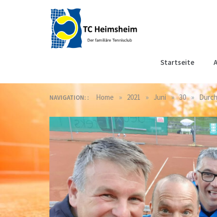
Skip
to
content
Tennisclub
Der familiäre Tennisclub
Startseite
A
in Heimsheim
Heimsheim
»
»
»
»
Home
2021
Juni
30
Durch
NAVIGATION: :