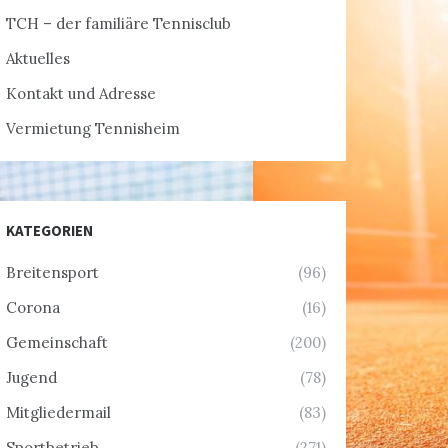
TCH – der familiäre Tennisclub
Aktuelles
Kontakt und Adresse
Vermietung Tennisheim
KATEGORIEN
Breitensport
(96)
Corona
(16)
Gemeinschaft
(200)
Jugend
(78)
Mitgliedermail
(83)
Sportbetrieb
(271)