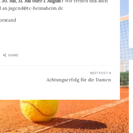
 Juli, 31. Juli oder 1. August?
Wir freuen uns auch
il an jugend@tc-heimsheim.de
Vorstand
SHARE
Achtungserfolg für die Damen