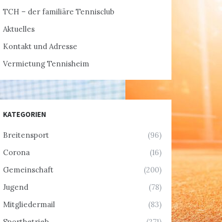
TCH – der familiäre Tennisclub
Aktuelles
Kontakt und Adresse
Vermietung Tennisheim
KATEGORIEN
Breitensport
(96)
Corona
(16)
Gemeinschaft
(200)
Jugend
(78)
Mitgliedermail
(83)
Sportbetrieb
(271)