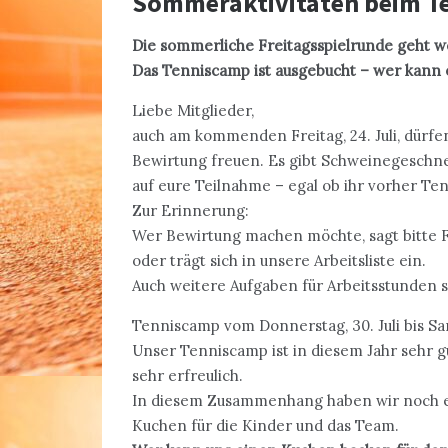
Sommeraktivitäten beim T
Die sommerliche Freitagsspielrunde geht w
Das Tenniscamp ist ausgebucht – wer kann
Liebe Mitglieder,
auch am kommenden Freitag, 24. Juli, dürfe
Bewirtung freuen. Es gibt Schweinegeschne
auf eure Teilnahme – egal ob ihr vorher Tenn
Zur Erinnerung:
Wer Bewirtung machen möchte, sagt bitte 
oder trägt sich in unsere Arbeitsliste ein.
Auch weitere Aufgaben für Arbeitsstunden s
Tenniscamp vom Donnerstag, 30. Juli bis Sams
Unser Tenniscamp ist in diesem Jahr sehr gut
sehr erfreulich.
In diesem Zusammenhang haben wir noch ein
Kuchen für die Kinder und das Team.