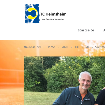
Skip
to
content
Tennisclub
Der familiäre Tennisclub
Startseite
A
in Heimsheim
Heimsheim
»
»
»
»
Home
2020
Juli
20
Sommer
NAVIGATION: :