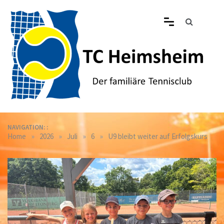
Skip
to
content
Tennisclub Heimsheim
Der familiäre Tennisclub in Heimsheim
NAVIGATION: :
»
»
»
»
Home
2026
Juli
6
U9 bleibt weiter auf Erfolgskurs