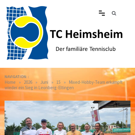
Skip
to
content
Tennisclub Heimsheim
Der familiäre Tennisclub in Heimsheim
NAVIGATION: :
»
»
»
»
Home
2026
Juni
15
Mixed-Hobby-Team erkämpft
wieder ein Sieg in Leonberg-Eltingen