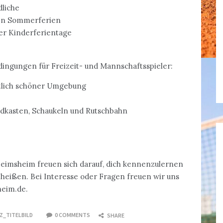
dliche
den Sommerferien
r Kinderferientage
dingungen für Freizeit- und Mannschaftsspieler:
ftlich schöner Umgebung
ndkasten, Schaukeln und Rutschbahn
eimsheim freuen sich darauf, dich kennenzulernen
heißen. Bei Interesse oder Fragen freuen wir uns
heim.de.
Z_TITELBILD
0 COMMENTS
SHARE