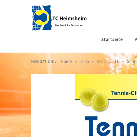
Skip
to
content
Tennisclub
Der familiäre Tennisclub
Startseite
A
in Heimsheim
Heimsheim
»
»
»
»
Home
2026
März
11
Schn
NAVIGATION: :