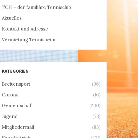
TCH – der familiäre Tennisclub
Aktuelles
Kontakt und Adresse
Vermietung Tennisheim
KATEGORIEN
Breitensport
(96)
Corona
(16)
Gemeinschaft
(200)
Jugend
(78)
Mitgliedermail
(83)
Sportbetrieb
(271)