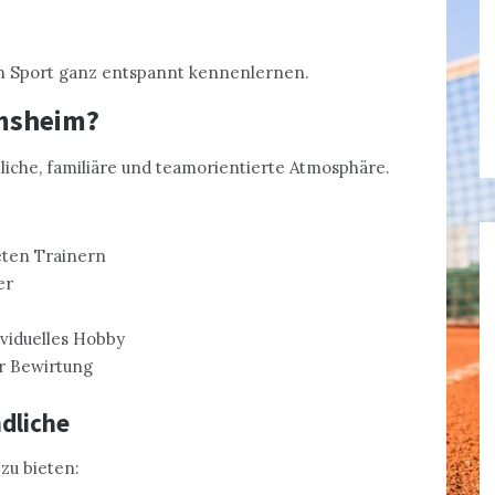
en Sport ganz entspannt kennenlernen.
msheim?
tliche, familiäre und teamorientierte Atmosphäre.
eten Trainern
er
ividuelles Hobby
r Bewirtung
dliche
zu bieten: