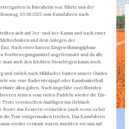
ettergarten in Rutesheim war, führte uns der
m Sonntag, 03.08.2025 zum Kanufahren nach
eilten sich auf 3er- und 4er-Kanus und nach einer
addeltechniken und dem Anlegen der
e Enz. Nach einer kurzen Eingewöhnungsphase
euen Fortbewegungsmittel angefreundet und da alle
te man auch den leichten Nieselregen kaum noch.
rg und zurück nach Mühlacker bauten unsere Guides
iele wie eine Badeentenjagd oder Kanubasketball
Verluste alles gaben. Nach ungefähr zwei Stunden
schweren Armen vom vielen Paddeln wieder die Ein-
r. Trotz vereinzelten Ausflügen ins Gebüsch
e Boote das Kentern vermeiden (auch wenn es bei
n die Tour einigermaßen trocken. Das Kanufahren
Kanus wieder verstaut waren, machten wir uns auf