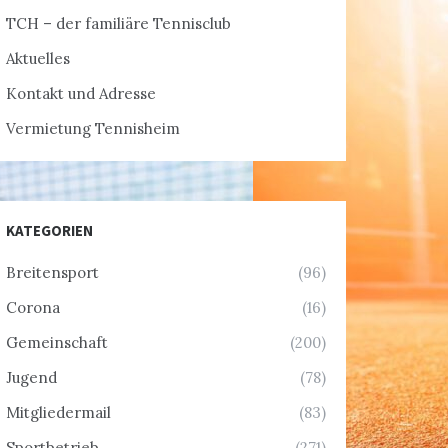
TCH – der familiäre Tennisclub
Aktuelles
Kontakt und Adresse
Vermietung Tennisheim
KATEGORIEN
Breitensport
(96)
Corona
(16)
Gemeinschaft
(200)
Jugend
(78)
Mitgliedermail
(83)
Sportbetrieb
(271)