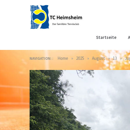
Skip
to
content
Tennisclub
Der familiäre Tennisclub
Startseite
A
in Heimsheim
Heimsheim
»
»
»
»
Home
2025
August
13
Ju
NAVIGATION: :