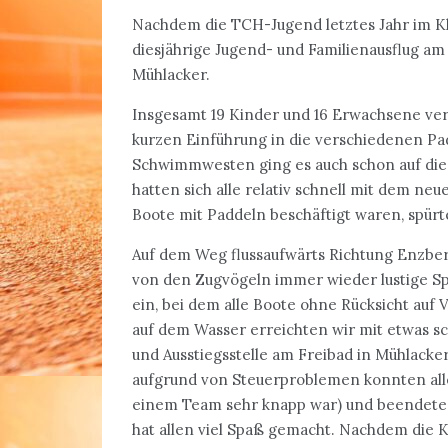
Nachdem die TCH-Jugend letztes Jahr im Kl
diesjährige Jugend- und Familienausflug a
Mühlacker.
Insgesamt 19 Kinder und 16 Erwachsene vert
kurzen Einführung in die verschiedenen P
Schwimmwesten ging es auch schon auf di
hatten sich alle relativ schnell mit dem n
Boote mit Paddeln beschäftigt waren, spür
Auf dem Weg flussaufwärts Richtung Enzbe
von den Zugvögeln immer wieder lustige Sp
ein, bei dem alle Boote ohne Rücksicht auf 
auf dem Wasser erreichten wir mit etwas 
und Ausstiegsstelle am Freibad in Mühlacke
aufgrund von Steuerproblemen konnten all
einem Team sehr knapp war) und beendete
hat allen viel Spaß gemacht. Nachdem die 