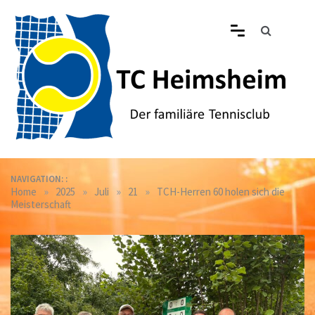
Skip
to
content
Tennisclub Heimsheim
Der familiäre Tennisclub in Heimsheim
NAVIGATION: :
»
»
»
»
Home
2025
Juli
21
TCH-Herren 60 holen sich die
Meisterschaft