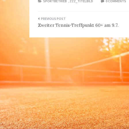
SPORTBETRIEB
,
ZZZ_TITELBILD
0 COMMENTS
Beitragsnavigation
Zweiter Tennis-Treffpunkt 60+ am 9.7.