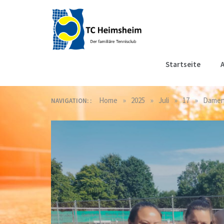
Skip
to
content
Tennisclub
Der familiäre Tennisclub
Startseite
A
in Heimsheim
Heimsheim
»
»
»
»
Home
2025
Juli
17
Damen 
NAVIGATION: :