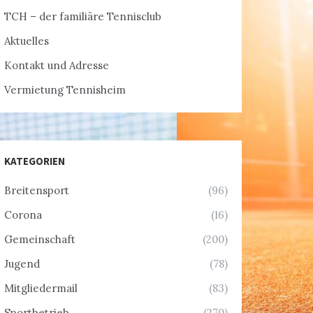
TCH – der familiäre Tennisclub
Aktuelles
Kontakt und Adresse
Vermietung Tennisheim
KATEGORIEN
Breitensport
(96)
Corona
(16)
Gemeinschaft
(200)
Jugend
(78)
Mitgliedermail
(83)
Sportbetrieb
(270)