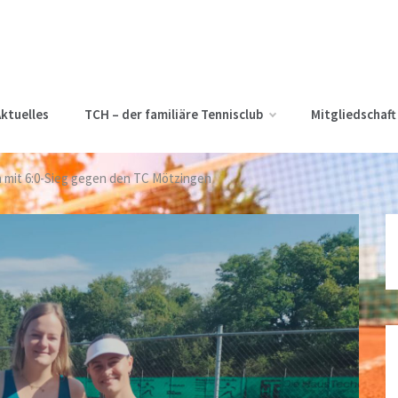
ktuelles
TCH – der familiäre Tennisclub
Mitgliedschaft
mit 6:0-Sieg gegen den TC Mötzingen