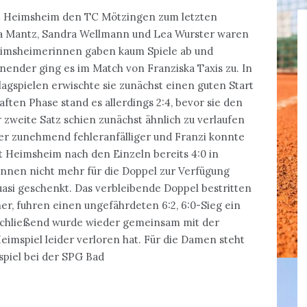
C Heimsheim den TC Mötzingen zum letzten
rea Mantz, Sandra Wellmann und Lea Wurster waren
Heimsheimerinnen gaben kaum Spiele ab und
annender ging es im Match von Franziska Taxis zu. In
lagspielen erwischte sie zunächst einen guten Start
aften Phase stand es allerdings 2:4, bevor sie den
zweite Satz schien zunächst ähnlich zu verlaufen
er zunehmend fehleranfälliger und Franzi konnte
mit Heimsheim nach den Einzeln bereits 4:0 in
innen nicht mehr für die Doppel zur Verfügung
asi geschenkt. Das verbleibende Doppel bestritten
er, fuhren einen ungefährdeten 6:2, 6:0-Sieg ein
schließend wurde wieder gemeinsam mit der
Heimspiel leider verloren hat. Für die Damen steht
spiel bei der SPG Bad