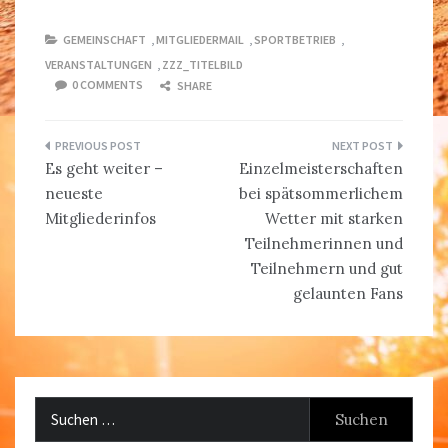
GEMEINSCHAFT
,
MITGLIEDERMAIL
,
SPORTBETRIEB
,
VERANSTALTUNGEN
,
ZZZ_TITELBILD
0 COMMENTS
SHARE
Beitragsnavigation
Es geht weiter –
Einzelmeisterschaften
neueste
bei spätsommerlichem
Mitgliederinfos
Wetter mit starken
Teilnehmerinnen und
Teilnehmern und gut
gelaunten Fans
Suchen
nach: