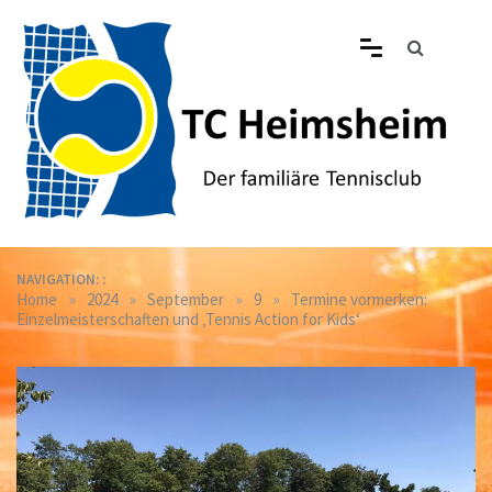
Skip
to
content
Tennisclub Heimsheim
Der familiäre Tennisclub in Heimsheim
NAVIGATION: :
»
»
»
»
Home
2024
September
9
Termine vormerken:
Einzelmeisterschaften und ‚Tennis Action for Kids‘