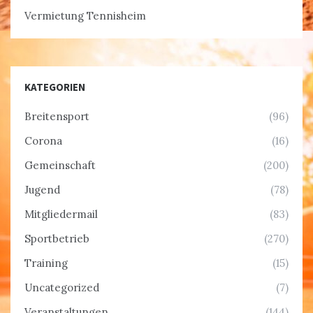
Vermietung Tennisheim
KATEGORIEN
Breitensport
(96)
Corona
(16)
Gemeinschaft
(200)
Jugend
(78)
Mitgliedermail
(83)
Sportbetrieb
(270)
Training
(15)
Uncategorized
(7)
Veranstaltungen
(144)