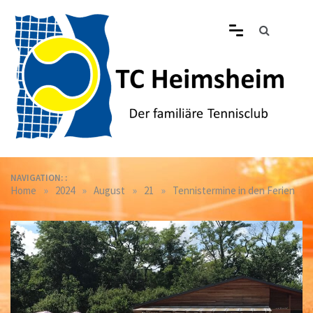
Skip
to
content
Tennisclub Heimsheim
Der familiäre Tennisclub in Heimsheim
NAVIGATION: :
»
»
»
»
Home
2024
August
21
Tennistermine in den Ferien