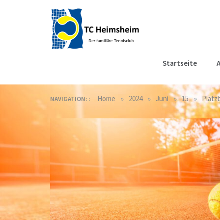
Skip
to
content
Tennisclub
Der familiäre Tennisclub
Startseite
A
in Heimsheim
Heimsheim
»
»
»
»
Home
2024
Juni
15
Platz
NAVIGATION: :