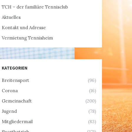
TCH – der familiäre Tennisclub
Aktuelles
Kontakt und Adresse
Vermietung Tennisheim
KATEGORIEN
Breitensport
(96)
Corona
(16)
Gemeinschaft
(200)
Jugend
(78)
Mitgliedermail
(83)
Sportbetrieb
(271)