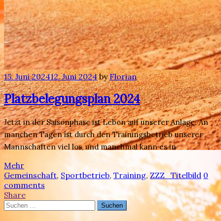
15. Juni 2024
12. Juni 2024
by
Florian
Platzbelegungsplan 2024
Jetzt in der Saisonphase ist Leben auf unserer Anlage. An
manchen Tagen ist durch den Trainingsbetrieb unserer
Mannschaften viel los, und manchmal kann es in
Mehr
Gemeinschaft
,
Sportbetrieb
,
Training
,
ZZZ_Titelbild
0
comments
Share
Suchen
nach: