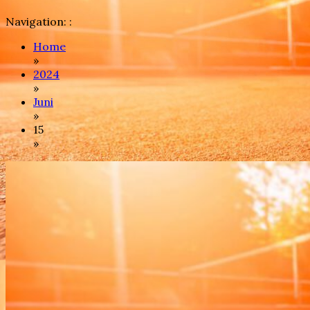
Navigation: :
Home
»
2024
»
Juni
»
15
»