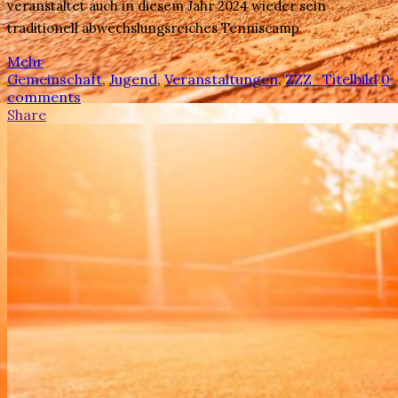
veranstaltet auch in diesem Jahr 2024 wieder sein
traditionell abwechslungsreiches Tenniscamp
Mehr
Gemeinschaft
,
Jugend
,
Veranstaltungen
,
ZZZ_Titelbild
0
comments
Share