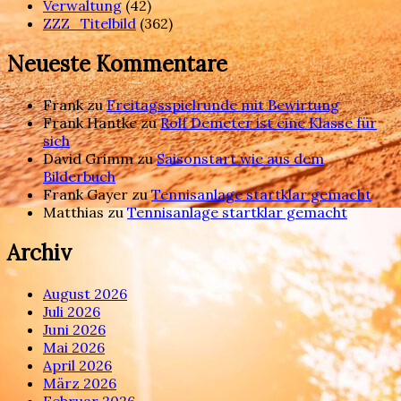
Verwaltung
(42)
ZZZ_Titelbild
(362)
Neueste Kommentare
Frank
zu
Freitagsspielrunde mit Bewirtung
Frank Hantke
zu
Rolf Demeter ist eine Klasse für
sich
David Grimm
zu
Saisonstart wie aus dem
Bilderbuch
Frank Gayer
zu
Tennisanlage startklar gemacht
Matthias
zu
Tennisanlage startklar gemacht
Archiv
August 2026
Juli 2026
Juni 2026
Mai 2026
April 2026
März 2026
Februar 2026