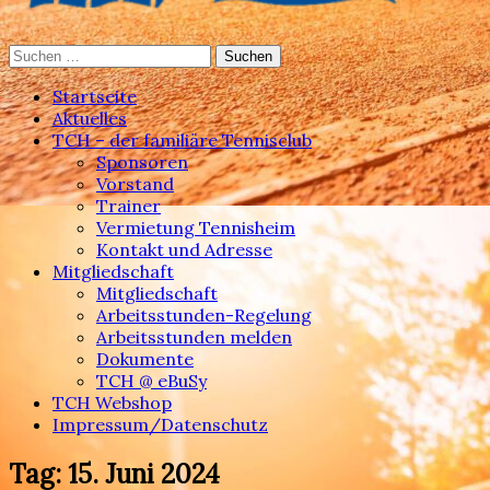
Suchen
Der familiäre Tennisclub in Heimsheim
nach:
Tennisclub Heimsheim
Startseite
Aktuelles
TCH – der familiäre Tennisclub
Sponsoren
Vorstand
Trainer
Vermietung Tennisheim
Kontakt und Adresse
Mitgliedschaft
Mitgliedschaft
Arbeitsstunden-Regelung
Arbeitsstunden melden
Dokumente
TCH @ eBuSy
TCH Webshop
Impressum/Datenschutz
Tag:
15. Juni 2024