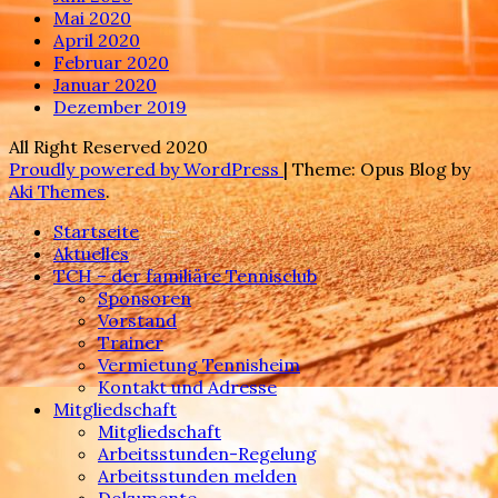
Mai 2020
April 2020
Februar 2020
Januar 2020
Dezember 2019
All Right Reserved 2020
Proudly powered by WordPress
|
Theme: Opus Blog by
Aki Themes
.
Startseite
Aktuelles
TCH – der familiäre Tennisclub
Sponsoren
Vorstand
Trainer
Vermietung Tennisheim
Kontakt und Adresse
Mitgliedschaft
Mitgliedschaft
Arbeitsstunden-Regelung
Arbeitsstunden melden
Dokumente