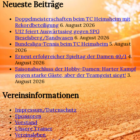
Neueste Beiträge
Doppelmeisterschaften beim TC Heimsheim mit
Rekordbeteiligung
6. August 2026
U12 feiert Auswärtssieg gegen SPG
Bieselsberg/Sandwasen
6. August 2026
Bundesliga-Tennis beim TC Heimsheim
5. August
2026
Erneut erfolgreicher Spieltag der Damen 40/1
4.
August 2026
Saisonabschluss der Hobby-Damen: Harter Kampf
gegen starke Gäste, aber der Teamgeist siegt!
3.
August 2026
Vereinsinformationen
Impressum/Datenschutz
Sponsoren
Vorstand
Unsere Trainer
Vereinsleben