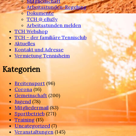
Mitgliedschaft
Arbeitsstunden-Regelung
Dokumente
TCH @ eBuSy
Arbeitsstunden melden
TCH Webshop
TCH – der familiäre Tennisclub
Aktuelles
Kontakt und Adresse
Vermietung Tennisheim
Kategorien
Breitensport
(96)
Corona
(16)
Gemeinschaft
(200)
Jugend
(78)
Mitgliedermail
(83)
Sportbetrieb
(271)
Training
(15)
Uncategorized
(7)
Veranstaltungen
(145)