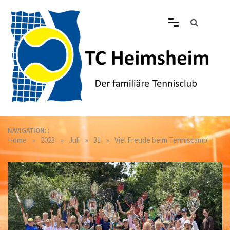
Skip
to
content
Tennisclub Heimsheim
Der familiäre Tennisclub in Heimsheim
NAVIGATION: :
»
»
»
»
Home
2023
Juli
31
Viel Freude beim Tenniscamp