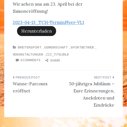
Wir sehen uns am 23. April bei der
Saisoneröffnung!
2023-04-13_TCH-TerminFlyer-V1.1
Herunterladen
BREITENSPORT
,
GEMEINSCHAFT
,
SPORTBETRIEB
,
VERANSTALTUNGEN
,
ZZZ_TITELBILD
0 COMMENTS
SHARE
Beitragsnavigation
Wanne-Parcours
50-jähriges Jubiläum –
eröffnet
Eure Erinnerungen,
Anekdoten und
Eindrücke