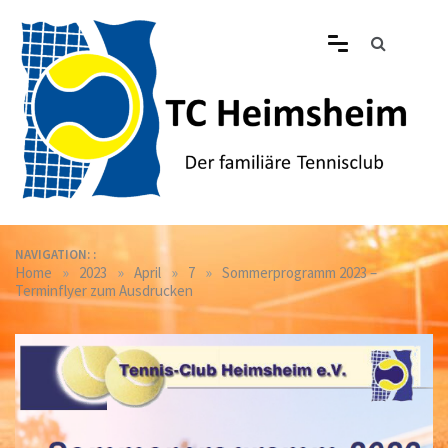
Skip
to
content
Tennisclub Heimsheim
Der familiäre Tennisclub in Heimsheim
NAVIGATION: :
»
»
»
»
Home
2023
April
7
Sommerprogramm 2023 –
Terminflyer zum Ausdrucken