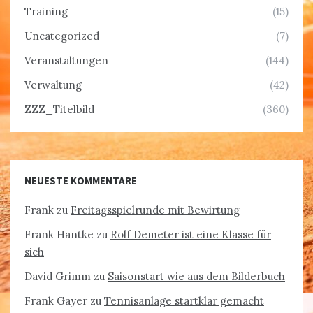
Training
(15)
Uncategorized
(7)
Veranstaltungen
(144)
Verwaltung
(42)
ZZZ_Titelbild
(360)
NEUESTE KOMMENTARE
Frank
zu
Freitagsspielrunde mit Bewirtung
Frank Hantke
zu
Rolf Demeter ist eine Klasse für
sich
David Grimm
zu
Saisonstart wie aus dem Bilderbuch
Frank Gayer
zu
Tennisanlage startklar gemacht