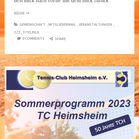
den Blick nach vorne mit dem Blick zurück
MEHR
GEMEINSCHAFT
,
MITGLIEDERMAIL
,
VERANSTALTUNGEN
,
ZZZ_TITELBILD
0 COMMENTS
SHARE