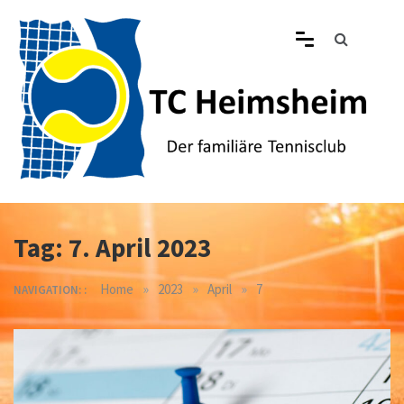
Skip
to
content
Tennisclub Heimsheim
Der familiäre Tennisclub in Heimsheim
Tag:
7. April 2023
»
»
»
Home
2023
April
7
NAVIGATION: :