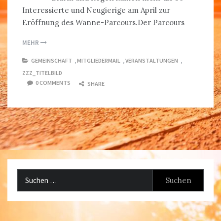
Interessierte und Neugierige am April zur
Eröffnung des Wanne-Parcours.Der Parcours
MEHR
GEMEINSCHAFT
,
MITGLIEDERMAIL
,
VERANSTALTUNGEN
,
ZZZ_TITELBILD
0 COMMENTS
SHARE
Suchen
nach: