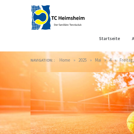
Skip
to
content
Tennisclub
Der familiäre Tennisclub
Startseite
A
in Heimsheim
Heimsheim
»
»
»
»
Home
2025
Mai
4
Freitag
NAVIGATION: :