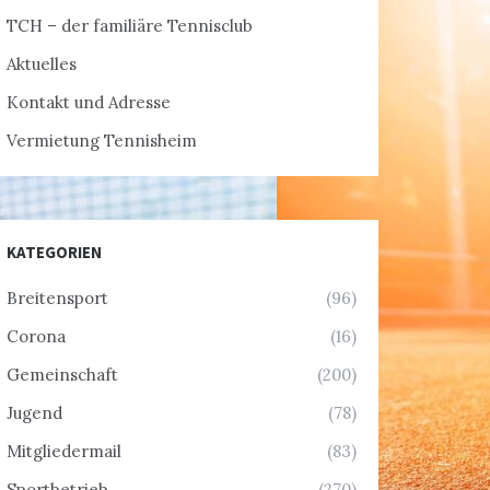
TCH – der familiäre Tennisclub
Aktuelles
Kontakt und Adresse
Vermietung Tennisheim
KATEGORIEN
Breitensport
(96)
Corona
(16)
Gemeinschaft
(200)
Jugend
(78)
Mitgliedermail
(83)
Sportbetrieb
(270)