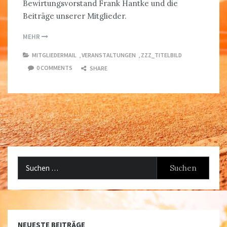
Bewirtungsvorstand Frank Hantke und die
Beiträge unserer Mitglieder.
MEHR
MITGLIEDERMAIL
,
VERANSTALTUNGEN
,
ZZZ_TITELBILD
0 COMMENTS
SHARE
Suchen
nach:
NEUESTE BEITRÄGE