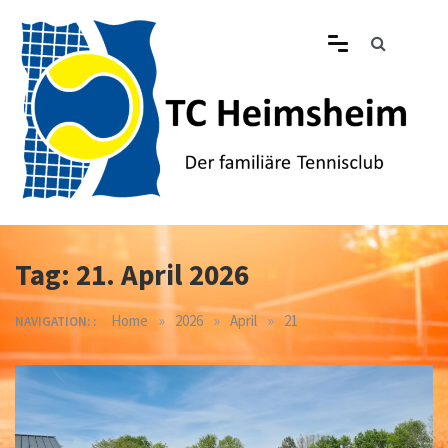
Skip
to
content
Tennisclub Heimsheim
Der familiäre Tennisclub in Heimsheim
Tag:
21. April 2026
»
»
»
Home
2026
April
21
NAVIGATION: :