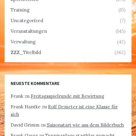
Training
(15)
Uncategorized
(7)
Veranstaltungen
(145)
Verwaltung
(42)
ZZZ_Titelbild
(362)
NEUESTE KOMMENTARE
Frank
zu
Freitagsspielrunde mit Bewirtung
Frank Hantke
zu
Rolf Demeter ist eine Klasse für
sich
David Grimm
zu
Saisonstart wie aus dem Bilderbuch
Frank Gayer
zu
Tennisanlage startklar gemacht