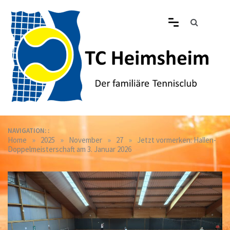
Skip
to
content
Tennisclub Heimsheim
Der familiäre Tennisclub in Heimsheim
NAVIGATION: :
»
»
»
»
Home
2025
November
27
Jetzt vormerken: Hallen-
Doppelmeisterschaft am 3. Januar 2026