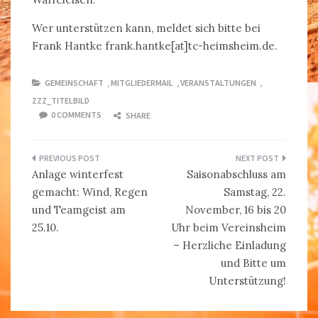
Wer unterstützen kann, meldet sich bitte bei
Frank Hantke frank.hantke[at]tc-heimsheim.de.
GEMEINSCHAFT
,
MITGLIEDERMAIL
,
VERANSTALTUNGEN
,
ZZZ_TITELBILD
0 COMMENTS
SHARE
Beitragsnavigation
Anlage winterfest
Saisonabschluss am
gemacht: Wind, Regen
Samstag, 22.
und Teamgeist am
November, 16 bis 20
25.10.
Uhr beim Vereinsheim
– Herzliche Einladung
und Bitte um
Unterstützung!