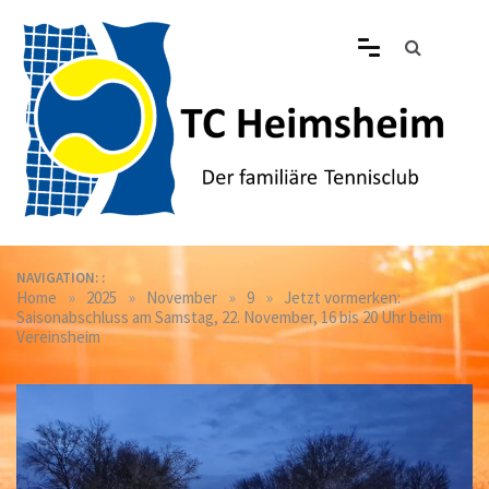
Skip
to
content
Tennisclub Heimsheim
Der familiäre Tennisclub in Heimsheim
NAVIGATION: :
»
»
»
»
Home
2025
November
9
Jetzt vormerken:
Saisonabschluss am Samstag, 22. November, 16 bis 20 Uhr beim
Vereinsheim