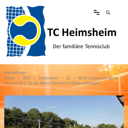
Skip
to
content
Tennisclub Heimsheim
Der familiäre Tennisclub in Heimsheim
NAVIGATION: :
»
»
»
»
Home
2025
September
22
Nicht verpassen: Noch
bis zum 25.9. für die Mixed-Meisterschaften anmelden!